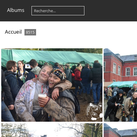
Albums
Accueil
8515